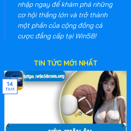
nhập ngay để khám phá những
cơ hội thắng lớn và trở thành
một phần của cộng đồng cá
cược đẳng cấp tại Win58!
TIN TỨC MỚI NHẤT
14
Th11