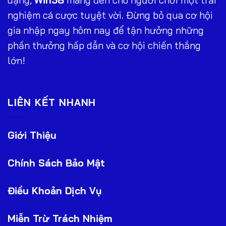
nghiệm cá cược tuyệt vời. Đừng bỏ qua cơ hội
gia nhập ngay hôm nay để tận hưởng những
phần thưởng hấp dẫn và cơ hội chiến thắng
lớn!
LIÊN KẾT NHANH
Giới Thiệu
Chính Sách Bảo Mật
Điều Khoản Dịch Vụ
Miễn Trừ Trách Nhiệm