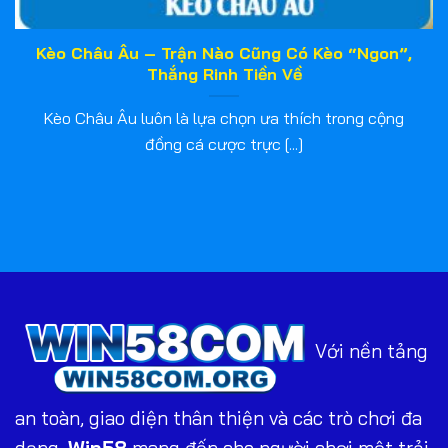
Kèo Châu Âu – Trận Nào Cũng Có Kèo “Ngon”,
Thắng Rinh Tiền Về
Kèo Châu Âu luôn là lựa chọn ưa thích trong cộng
đồng cá cược trực [...]
Với nền tảng
an toàn, giao diện thân thiện và các trò chơi đa
dạng,
Win58
mang đến cho người chơi một trải